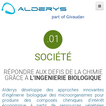
Société
Technologie
Marchés et produits
Partenaires
News
.01
Contact
SOCIÉTÉ
RÉPONDRE AUX DEFIS DE LA CHIMIE
GRÂCE À
L'INGENIERIE BIOLOGIQUE
Alderys développe des approches innovantes
d’ingénierie biologique des microorganismes pour
produire des composés chimiques d’intérêt
économique à partir de ressources végétales